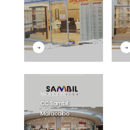
MARACAIBO
CC Sambil
Maracaibo