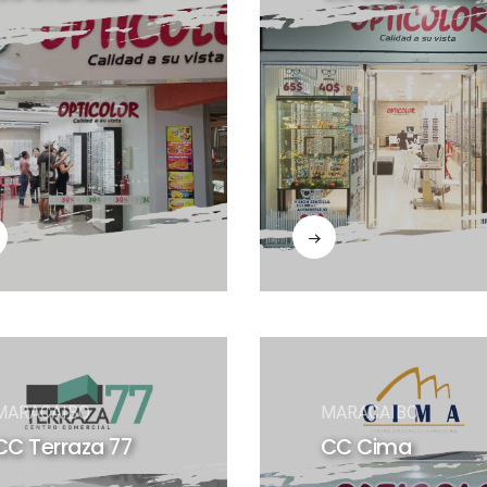
MARACAIBO
MARACAIBO
CC Terraza 77
CC Cima