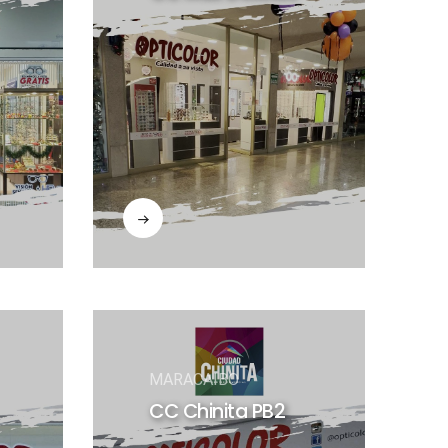
MARACAIBO
CC Chinita PB2